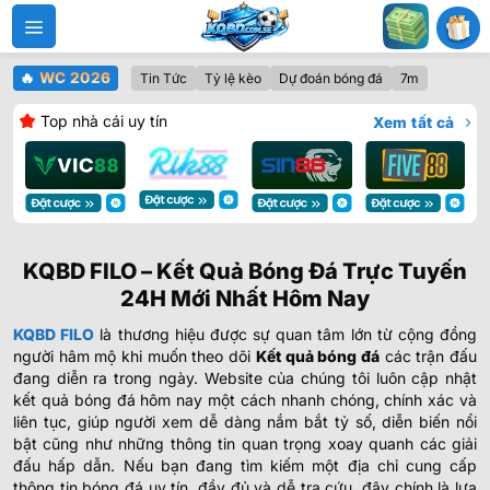
Bỏ
qua
nội
🔥
WC 2026
Tin Tức
Tỷ lệ kèo
Dự đoán bóng đá
7m
dung
Top nhà cái uy tín
Xem tất cả
KQBD FILO – Kết Quả Bóng Đá Trực Tuyến
24H Mới Nhất Hôm Nay
KQBD FILO
là thương hiệu được sự quan tâm lớn từ cộng đồng
người hâm mộ khi muốn theo dõi
Kết quả bóng đá
các trận đấu
đang diễn ra trong ngày. Website của chúng tôi luôn cập nhật
kết quả bóng đá hôm nay một cách nhanh chóng, chính xác và
liên tục, giúp người xem dễ dàng nắm bắt tỷ số, diễn biến nổi
bật cũng như những thông tin quan trọng xoay quanh các giải
đấu hấp dẫn. Nếu bạn đang tìm kiếm một địa chỉ cung cấp
thông tin bóng đá uy tín, đầy đủ và dễ tra cứu, đây chính là lựa