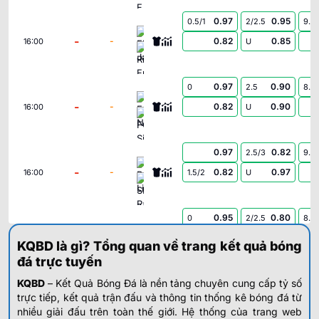
0.97
0.95
0.5/1
2/2.5
9.5
FK Jablonec
-
-
0.82
0.85
16:00
U
Rigas Futbola Skola
0.97
0.90
0
2.5
8.5
FC Noah
-
-
0.82
0.90
16:00
U
FC Sion
0.97
0.82
2.5/3
9.5
Paide Linnameeskond
-
-
0.82
0.97
16:00
1.5/2
U
SK Rapid Wien
0.95
0.80
0
2/2.5
8.5
CFR Cluj
-
-
0.85
1.00
16:30
U
KQBD là gì? Tổng quan về trang kết quả bóng
Tromso IL
đá trực tuyến
KQBD
– Kết Quả Bóng Đá là nền tảng chuyên cung cấp tỷ số
0.92
0.75
2.5
9.5
Debreceni VSC
trực tiếp, kết quả trận đấu và thông tin thống kê bóng đá từ
-
-
0.87
1.05
17:00
0.5/1
U
nhiều giải đấu trên toàn thế giới. Hệ thống của trang web
FC Copenhagen