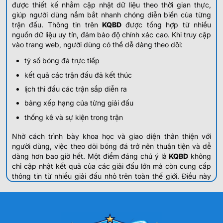
được thiết kế nhằm cập nhật dữ liệu theo thời gian thực,
giúp người dùng nắm bắt nhanh chóng diễn biến của từng
0.90
0.90
0/0.5
2.5
9.5
trận đấu. Thông tin trên
KQBD
được tổng hợp từ nhiều
Dynamo Kyiv
-
nguồn dữ liệu uy tín, đảm bảo độ chính xác cao. Khi truy cập
-
0.90
0.90
17:00
U
Qarabag
vào trang web, người dùng có thể dễ dàng theo dõi:
tỷ số bóng đá trực tiếp
1.02
0.97
0.5
2.5
9.5
kết quả các trận đấu đã kết thúc
Inter Club d'Escaldes
-
-
0.77
0.82
17:00
U
FC Flora Tallinn
lịch thi đấu các trận sắp diễn ra
bảng xếp hạng của từng giải đấu
0.75
0.92
2.5
10.5
thống kê và sự kiện trong trận
IFK Goteborg
-
-
1.05
0.87
17:00
0/0.5
U
KAA Gent
Nhờ cách trình bày khoa học và giao diện thân thiện với
người dùng, việc theo dõi bóng đá trở nên thuận tiện và dễ
dàng hơn bao giờ hết. Một điểm đáng chú ý là
KQBD
không
0.95
0.90
0/0.5
2.5
9.5
chỉ cập nhật kết quả của các giải đấu lớn mà còn cung cấp
Rakow Czestochowa
-
-
0.85
0.90
17:00
U
thông tin từ nhiều giải đấu nhỏ trên toàn thế giới. Điều này
Hammarby
giúp người hâm mộ có thể theo dõi đội bóng yêu thích dù họ
thi đấu ở bất kỳ giải đấu nào.
0.97
0.90
0.5
2.5/3
9.5
Riga FC
-
-
0.82
0.90
17:00
U