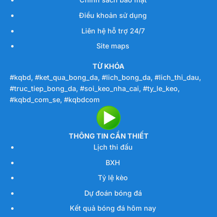
Điều khoản sử dụng
Liên hệ hỗ trợ 24/7
Site maps
TỪ KHÓA
#kqbd, #ket_qua_bong_da, #lich_bong_da, #lich_thi_dau,
#truc_tiep_bong_da, #soi_keo_nha_cai, #ty_le_keo,
#kqbd_com_se, #
kqbdcom
THÔNG TIN CẦN THIẾT
Lịch thi đấu
BXH
Tỷ lệ kèo
Dự đoán bóng đá
Kết quả bóng đá hôm nay