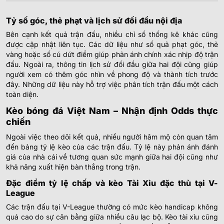
Tỷ số góc, thẻ phạt và lịch sử đối đầu nội địa
Bên cạnh kết quả trận đấu, nhiều chỉ số thống kê khác cũng
được cập nhật liên tục. Các dữ liệu như số quả phạt góc, thẻ
vàng hoặc số cú dứt điểm giúp phản ánh chính xác nhịp độ trận
đấu. Ngoài ra, thông tin lịch sử đối đầu giữa hai đội cũng giúp
người xem có thêm góc nhìn về phong độ và thành tích trước
đây. Những dữ liệu này hỗ trợ việc phân tích trận đấu một cách
toàn diện.
Kèo bóng đá Việt Nam – Nhận định Odds thực
chiến
Ngoài việc theo dõi kết quả, nhiều người hâm mộ còn quan tâm
đến bảng tỷ lệ kèo của các trận đấu. Tỷ lệ này phản ánh đánh
giá của nhà cái về tương quan sức mạnh giữa hai đội cũng như
khả năng xuất hiện bàn thắng trong trận.
Đặc điểm tỷ lệ chấp và kèo Tài Xỉu đặc thù tại V-
League
Các trận đấu tại V-League thường có mức kèo handicap không
quá cao do sự cân bằng giữa nhiều câu lạc bộ. Kèo tài xỉu cũng