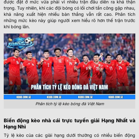
được đặt ở mức vừa phải vì nhiều trận đấu diễn ra khá thận
trọng. Tuy nhiên, khi các đội bóng có lối chơi tấn công gặp nhau,
khả năng xuất hiện nhiều bàn thắng vẫn rất cao. Phân tích
những mức kèo này giúp người xem hiểu rõ hơn thế trận trước
khi bóng lăn.
Phân tích tỷ lệ kèo bóng đá Việt Nam
Biến động kèo nhà cái trực tuyến giải Hạng Nhất và
Hạng Nhì
Tỷ lệ kèo của các giải hạng dưới thường có nhiều biến động