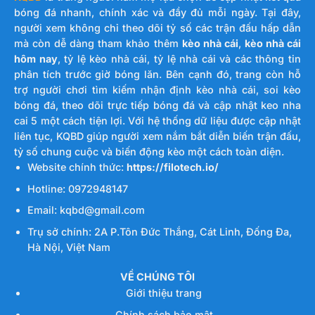
bóng đá nhanh, chính xác và đầy đủ mỗi ngày. Tại đây,
người xem không chỉ theo dõi tỷ số các trận đấu hấp dẫn
mà còn dễ dàng tham khảo thêm
kèo nhà cái
,
kèo nhà cái
hôm nay
, tỷ lệ kèo nhà cái, tỷ lệ nhà cái và các thông tin
phân tích trước giờ bóng lăn. Bên cạnh đó, trang còn hỗ
trợ người chơi tìm kiếm nhận định kèo nhà cái, soi kèo
bóng đá, theo dõi trực tiếp bóng đá và cập nhật keo nha
cai 5 một cách tiện lợi. Với hệ thống dữ liệu được cập nhật
liên tục, KQBD giúp người xem nắm bắt diễn biến trận đấu,
tỷ số chung cuộc và biến động kèo một cách toàn diện.
Website chính thức:
https://filotech.io/
Hotline:
0972948147
Email:
kqbd@gmail.com
Trụ sở chính:
2A P.Tôn Đức Thắng, Cát Linh, Đống Đa,
Hà Nội, Việt Nam
VỀ CHÚNG TÔI
Giới thiệu trang
Chính sách bảo mật