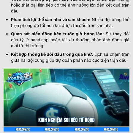
hoặc thất bại liên tiếp có thể ảnh hưởng lớn đến kết quả trận
đấu.
Phân tích lợi thế sân nhà và sân khách:
Nhiều đội bóng thể
hiện phong độ tốt hơn khi được thi đấu trên sân nhà.
Quan sát biến động kèo trước giờ bóng lăn:
Sự thay đổi
của tỷ lệ handicap hoặc tài xỉu thường phản ánh đánh giá
mới từ thị trường.
Kết hợp thống kê đối đầu trong quá khứ:
Lịch sử chạm trán
giữa hai đội cũng giúp dự đoán phần nào cục diện trận đấu.