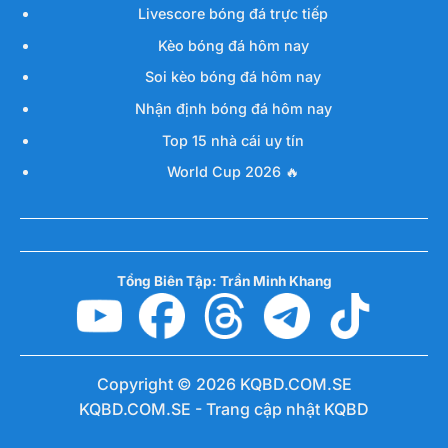
Livescore bóng đá trực tiếp
Kèo bóng đá hôm nay
Soi kèo bóng đá hôm nay
Nhận định bóng đá hôm nay
Top 15 nhà cái uy tín
World Cup 2026 🔥
Tổng Biên Tập:
Trần Minh Khang
Copyright © 2026 KQBD.COM.SE
KQBD.COM.SE - Trang cập nhật KQBD