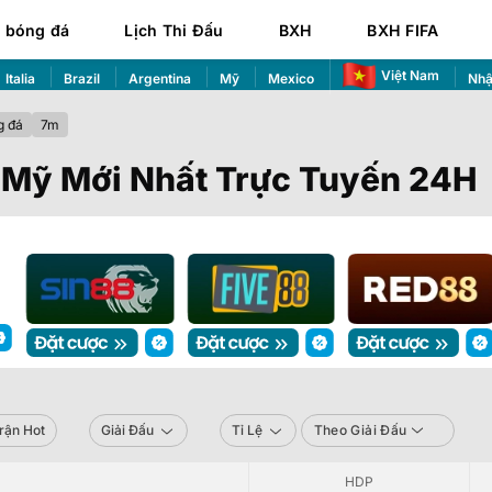
 bóng đá
Lịch Thi Đấu
BXH
BXH FIFA
Việt Nam
Italia
Brazil
Argentina
Mỹ
Mexico
Nhậ
g đá
7m
 Mỹ Mới Nhất Trực Tuyến 24H
eo Giải Đấu
rận Hot
Giải Đấu
Sbobet
Tỉ Lệ
Theo Giải Đấu
HDP
HDP