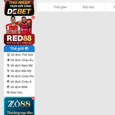
Thời gian
Thời gian
Đội nhà
Đội nhà
T
T
Thế giới 🌏
🏆 Vô địch Thế Giới
🌍️ Vô địch Châu Âu
🌎️️ Vô địch Nam Mỹ
🌎️ Vô địch Bắc Mỹ
🌍️️ Vô địch Châu Phi
🌏️️ Vô địch Châu Á
🌏️️ Vô địch ĐNA
⚽️️️ Giao hữu