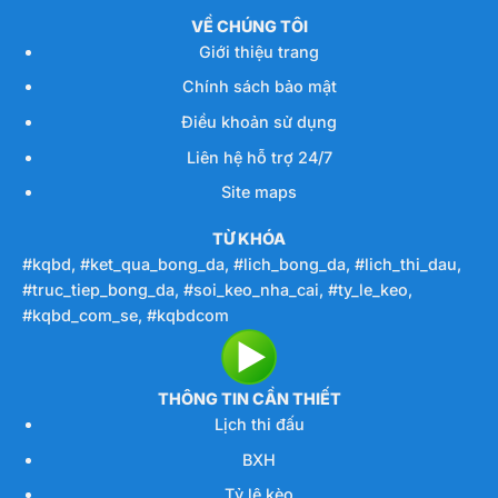
VỀ CHÚNG TÔI
Giới thiệu trang
Chính sách bảo mật
Điều khoản sử dụng
Liên hệ hỗ trợ 24/7
Site maps
TỪ KHÓA
#kqbd, #ket_qua_bong_da, #lich_bong_da, #lich_thi_dau,
#truc_tiep_bong_da, #soi_keo_nha_cai, #ty_le_keo,
#kqbd_com_se, #
kqbdcom
THÔNG TIN CẦN THIẾT
Lịch thi đấu
BXH
Tỷ lệ kèo