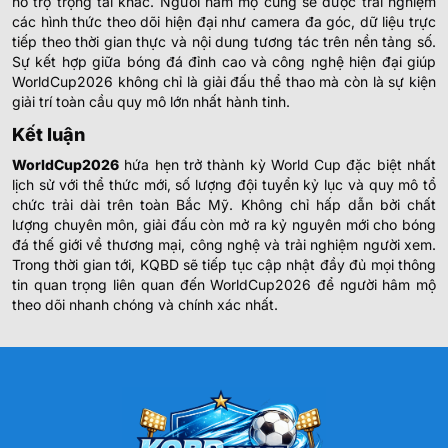
hỗ trợ trọng tài khác. Người hâm mộ cũng sẽ được trải nghiệm
các hình thức theo dõi hiện đại như camera đa góc, dữ liệu trực
tiếp theo thời gian thực và nội dung tương tác trên nền tảng số.
Sự kết hợp giữa bóng đá đỉnh cao và công nghệ hiện đại giúp
WorldCup2026 không chỉ là giải đấu thể thao mà còn là sự kiện
giải trí toàn cầu quy mô lớn nhất hành tinh.
Kết luận
WorldCup2026
hứa hẹn trở thành kỳ World Cup đặc biệt nhất
lịch sử với thể thức mới, số lượng đội tuyển kỷ lục và quy mô tổ
chức trải dài trên toàn Bắc Mỹ. Không chỉ hấp dẫn bởi chất
lượng chuyên môn, giải đấu còn mở ra kỷ nguyên mới cho bóng
đá thế giới về thương mại, công nghệ và trải nghiệm người xem.
Trong thời gian tới, KQBD sẽ tiếp tục cập nhật đầy đủ mọi thông
tin quan trọng liên quan đến WorldCup2026 để người hâm mộ
theo dõi nhanh chóng và chính xác nhất.