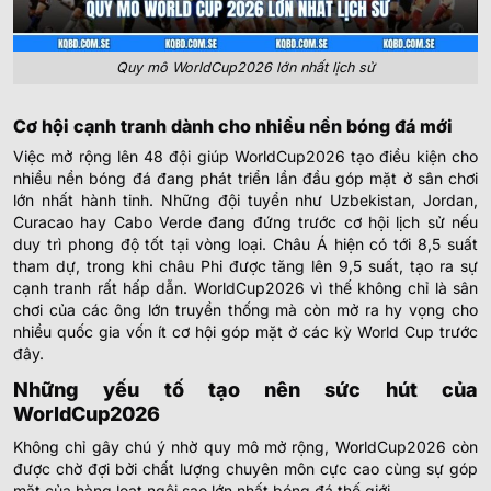
Quy mô WorldCup2026 lớn nhất lịch sử
Cơ hội cạnh tranh dành cho nhiều nền bóng đá mới
Việc mở rộng lên 48 đội giúp WorldCup2026 tạo điều kiện cho
nhiều nền bóng đá đang phát triển lần đầu góp mặt ở sân chơi
lớn nhất hành tinh. Những đội tuyển như Uzbekistan, Jordan,
Curacao hay Cabo Verde đang đứng trước cơ hội lịch sử nếu
duy trì phong độ tốt tại vòng loại. Châu Á hiện có tới 8,5 suất
tham dự, trong khi châu Phi được tăng lên 9,5 suất, tạo ra sự
cạnh tranh rất hấp dẫn. WorldCup2026 vì thế không chỉ là sân
chơi của các ông lớn truyền thống mà còn mở ra hy vọng cho
nhiều quốc gia vốn ít cơ hội góp mặt ở các kỳ World Cup trước
đây.
Những yếu tố tạo nên sức hút của
WorldCup2026
Không chỉ gây chú ý nhờ quy mô mở rộng, WorldCup2026 còn
được chờ đợi bởi chất lượng chuyên môn cực cao cùng sự góp
mặt của hàng loạt ngôi sao lớn nhất bóng đá thế giới.