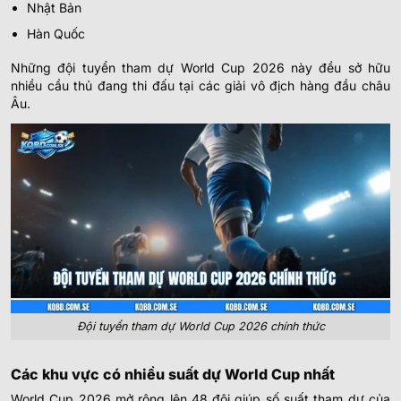
Nhật Bản
Hàn Quốc
Những đội tuyển tham dự World Cup 2026 này đều sở hữu
nhiều cầu thủ đang thi đấu tại các giải vô địch hàng đầu châu
Âu.
Đội tuyển tham dự World Cup 2026 chính thức
Các khu vực có nhiều suất dự World Cup nhất
World Cup 2026 mở rộng lên 48 đội giúp số suất tham dự của