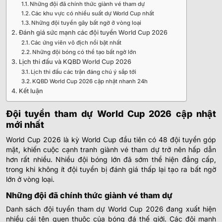
Những đội đã chính thức giành vé tham dự
Các khu vực có nhiều suất dự World Cup nhất
Những đội tuyển gây bất ngờ ở vòng loại
Đánh giá sức mạnh các đội tuyển World Cup 2026
Các ứng viên vô địch nổi bật nhất
Những đội bóng có thể tạo bất ngờ lớn
Lịch thi đấu và KQBD World Cup 2026
Lịch thi đấu các trận đáng chú ý sắp tới
KQBD World Cup 2026 cập nhật nhanh 24h
Kết luận
Đội tuyển tham dự World Cup 2026 cập nhật
mới nhất
World Cup 2026 là kỳ World Cup đầu tiên có 48 đội tuyển góp
mặt, khiến cuộc cạnh tranh giành vé tham dự trở nên hấp dẫn
hơn rất nhiều. Nhiều đội bóng lớn đã sớm thể hiện đẳng cấp,
trong khi không ít đội tuyển bị đánh giá thấp lại tạo ra bất ngờ
lớn ở vòng loại.
Những đội đã chính thức giành vé tham dự
Danh sách đội tuyển tham dự World Cup 2026 đang xuất hiện
nhiều cái tên quen thuộc của bóng đá thế giới. Các đội mạnh