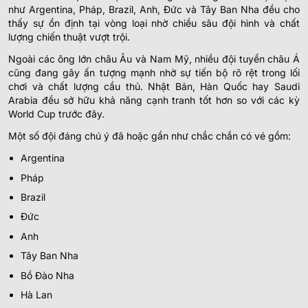
như Argentina, Pháp, Brazil, Anh, Đức và Tây Ban Nha đều cho
thấy sự ổn định tại vòng loại nhờ chiều sâu đội hình và chất
lượng chiến thuật vượt trội.
Ngoài các ông lớn châu Âu và Nam Mỹ, nhiều đội tuyển châu Á
cũng đang gây ấn tượng mạnh nhờ sự tiến bộ rõ rệt trong lối
chơi và chất lượng cầu thủ. Nhật Bản, Hàn Quốc hay Saudi
Arabia đều sở hữu khả năng cạnh tranh tốt hơn so với các kỳ
World Cup trước đây.
Một số đội đáng chú ý đã hoặc gần như chắc chắn có vé gồm:
Argentina
Pháp
Brazil
Đức
Anh
Tây Ban Nha
Bồ Đào Nha
Hà Lan