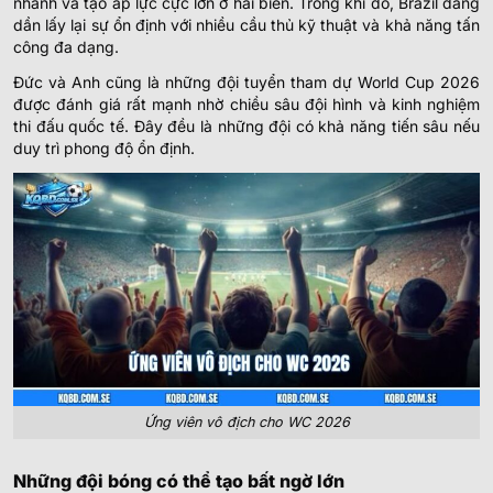
nhanh và tạo áp lực cực lớn ở hai biên. Trong khi đó, Brazil đang
dần lấy lại sự ổn định với nhiều cầu thủ kỹ thuật và khả năng tấn
công đa dạng.
Đức và Anh cũng là những đội tuyển tham dự World Cup 2026
được đánh giá rất mạnh nhờ chiều sâu đội hình và kinh nghiệm
thi đấu quốc tế. Đây đều là những đội có khả năng tiến sâu nếu
duy trì phong độ ổn định.
Ứng viên vô địch cho WC 2026
Những đội bóng có thể tạo bất ngờ lớn