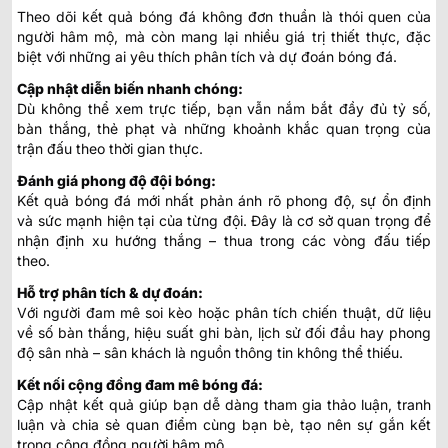
Theo dõi kết quả bóng đá không đơn thuần là thói quen của
người hâm mộ, mà còn mang lại nhiều giá trị thiết thực, đặc
biệt với những ai yêu thích phân tích và dự đoán bóng đá.
Cập nhật diễn biến nhanh chóng:
Dù không thể xem trực tiếp, bạn vẫn nắm bắt đầy đủ tỷ số,
bàn thắng, thẻ phạt và những khoảnh khắc quan trọng của
trận đấu theo thời gian thực.
Đánh giá phong độ đội bóng:
Kết quả bóng đá mới nhất phản ánh rõ phong độ, sự ổn định
và sức mạnh hiện tại của từng đội. Đây là cơ sở quan trọng để
nhận định xu hướng thắng – thua trong các vòng đấu tiếp
theo.
Hỗ trợ phân tích & dự đoán:
Với người đam mê soi kèo hoặc phân tích chiến thuật, dữ liệu
về số bàn thắng, hiệu suất ghi bàn, lịch sử đối đầu hay phong
độ sân nhà – sân khách là nguồn thông tin không thể thiếu.
Kết nối cộng đồng đam mê bóng đá:
Cập nhật kết quả giúp bạn dễ dàng tham gia thảo luận, tranh
luận và chia sẻ quan điểm cùng bạn bè, tạo nên sự gắn kết
trong cộng đồng người hâm mộ.